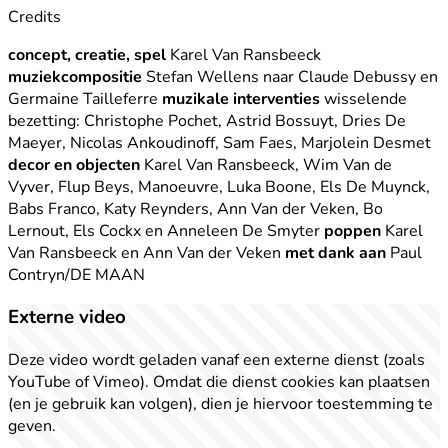
Credits
concept, creatie, spel
Karel Van Ransbeeck
m
uziekcompositie
Stefan Wellens naar Claude Debussy en
Germaine Tailleferre
m
uzikale interventies
wisselende
bezetting: Christophe Pochet, Astrid Bossuyt, Dries De
Maeyer, Nicolas Ankoudinoff, Sam Faes, Marjolein Desmet
d
ecor en objecten
Karel Van Ransbeeck, Wim Van de
Vyver, Flup Beys, Manoeuvre, Luka Boone, Els De Muynck,
Babs Franco, Katy Reynders, Ann Van der Veken, Bo
Lernout, Els Cockx en Anneleen De Smyter
poppen
Karel
Van Ransbeeck en Ann Van der Veken
met dank aan
Paul
Contryn/DE MAAN
Externe video
Deze video wordt geladen vanaf een externe dienst (zoals
YouTube of Vimeo). Omdat die dienst cookies kan plaatsen
(en je gebruik kan volgen), dien je hiervoor toestemming te
geven.