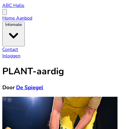
ABC
ABC Halle
Halle
Open
menu
Home
Aanbod
Informatie
Contact
Inloggen
PLANT-aardig
Door
De Spiegel