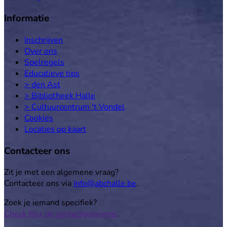
Informatie
Inschrijven
Over ons
Spelregels
Educatieve tips
> den Ast
> Bibliotheek Halle
> Cultuurcentrum 't Vondel
Cookies
Locaties op kaart
Contacteer ons
Zit je met een algemene vraag?
Contacteer ons via
info@abchalle.be
.
Zoek je iemand specifiek?
Check hier de contactgegevens
.