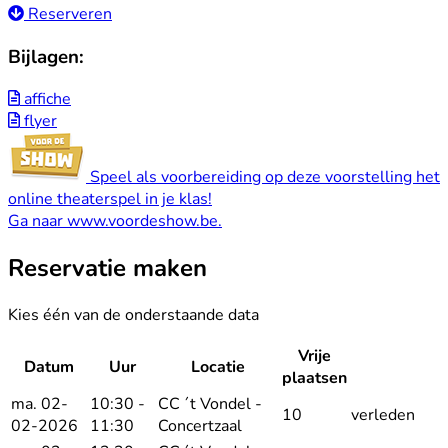
Reserveren
Bijlagen:
affiche
flyer
Speel als voorbereiding op deze voorstelling het
online theaterspel in je klas!
Ga naar
www.voordeshow.be
.
Reservatie maken
Kies één van de onderstaande data
Vrije
Datum
Uur
Locatie
Reserv
plaatsen
ma. 02-
10:30 -
CC ´t Vondel -
10
verleden
02-2026
11:30
Concertzaal