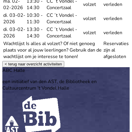
ma. 02-
13:30 -
CC ´t Vondel -
volzet
verleden
02-2026
14:30
Concertzaal
di. 03-02-
10:30 -
CC ´t Vondel -
volzet
verleden
2026
11:30
Concertzaal
di. 03-02-
13:30 -
CC ´t Vondel -
volzet
verleden
2026
14:30
Concertzaal
Wachtlijst
Is alles al volzet? Of niet genoeg
Reservaties
plaats voor al jouw leerlingen? Gebruik dan de
zijn al
wachtlijst om je interesse te tonen!
afgesloten
< terug naar overzicht activiteiten
Footer
ABC Halle
een initiatief van den AST, de Bibliotheek en
Cultuurcentrum ’t Vondel Halle