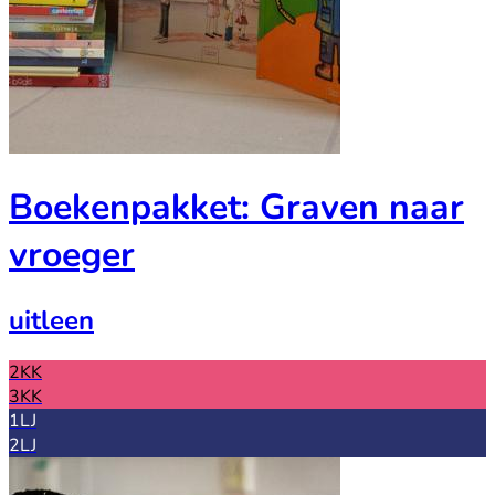
Boekenpakket: Graven naar
vroeger
uitleen
2KK
3KK
1LJ
2LJ