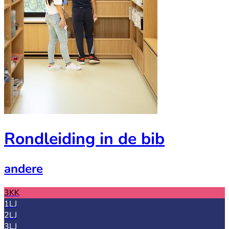
Rondleiding in de bib
andere
3KK
1LJ
2LJ
3LJ