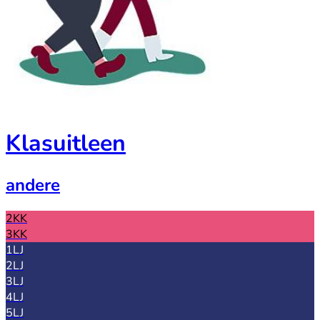
Klasuitleen
andere
2KK
3KK
1LJ
2LJ
3LJ
4LJ
5LJ