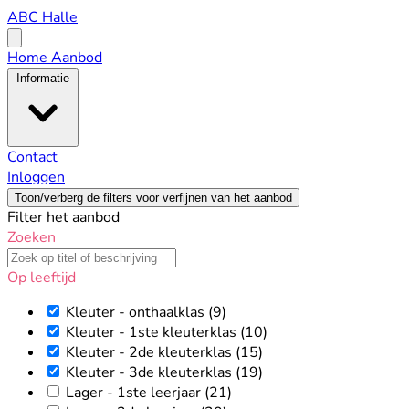
ABC
ABC Halle
Halle
Open
menu
Home
Aanbod
Informatie
Contact
Inloggen
Toon/verberg de filters voor verfijnen van het aanbod
Filter het aanbod
Zoeken
Op leeftijd
Kleuter - onthaalklas
(9)
Kleuter - 1ste kleuterklas
(10)
Kleuter - 2de kleuterklas
(15)
Kleuter - 3de kleuterklas
(19)
Lager - 1ste leerjaar
(21)