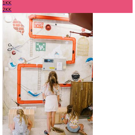
1KK
2KK