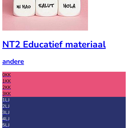
NT2 Educatief materiaal
andere
0KK
1KK
2KK
3KK
1LJ
2LJ
3LJ
4LJ
5LJ