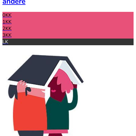
andere
0KK
1KK
2KK
3KK
LK