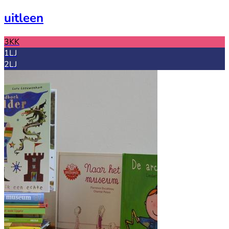
uitleen
3KK
1LJ
2LJ