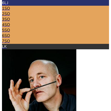
6LJ
1SO
2SO
3SO
4SO
5SO
6SO
7SO
LK