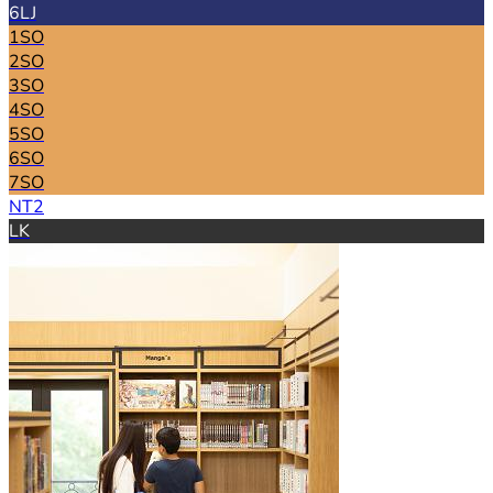
6LJ
1SO
2SO
3SO
4SO
5SO
6SO
7SO
NT2
LK