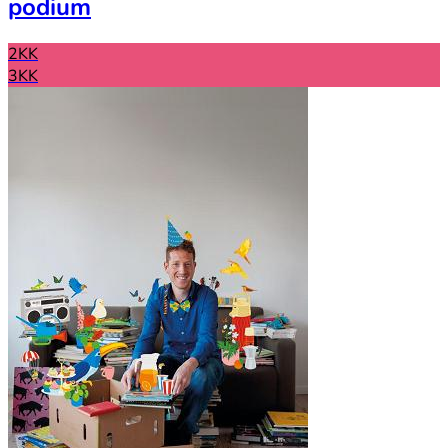
podium
2KK
3KK