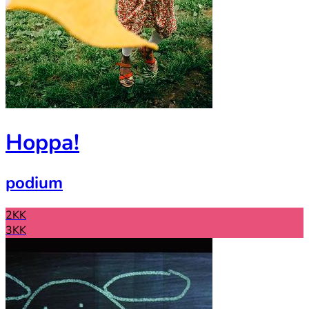
Hoppa!
podium
2KK
3KK