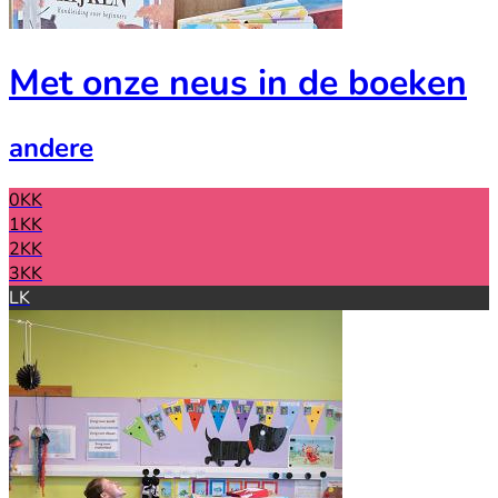
Met onze neus in de boeken
andere
0KK
1KK
2KK
3KK
LK