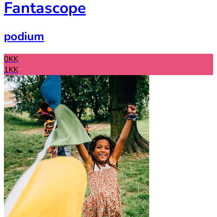
Fantascope
podium
0KK
1KK