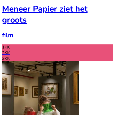
Meneer Papier ziet het
groots
film
1KK
2KK
3KK