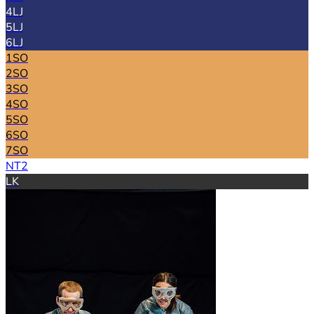
4LJ
5LJ
6LJ
1SO
2SO
3SO
4SO
5SO
6SO
7SO
NT2
LK