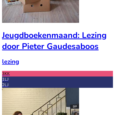
Jeugdboekenmaand: Lezing
door Pieter Gaudesaboos
lezing
3KK
1LJ
2LJ