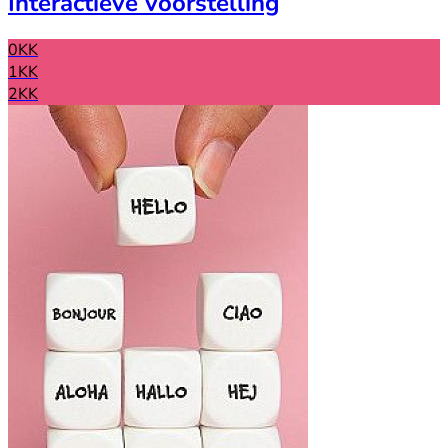
Interactieve voorstelling
0KK
1KK
2KK