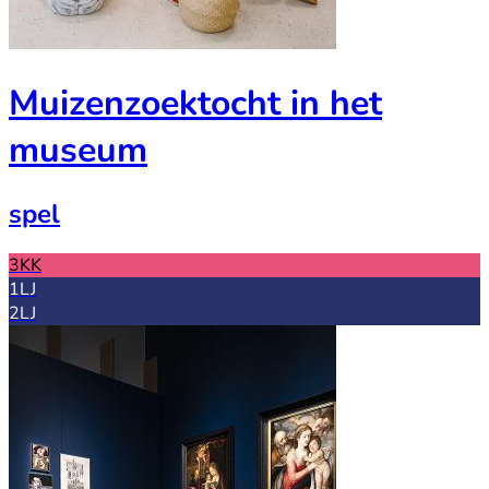
Muizenzoektocht in het
museum
spel
3KK
1LJ
2LJ