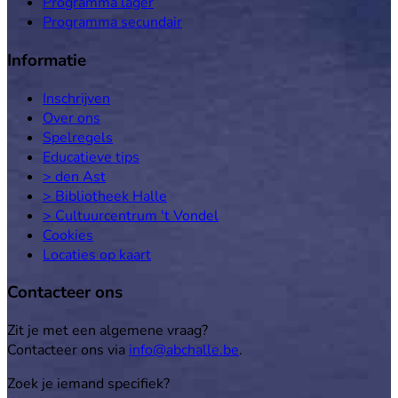
Programma lager
Programma secundair
Informatie
Inschrijven
Over ons
Spelregels
Educatieve tips
> den Ast
> Bibliotheek Halle
> Cultuurcentrum 't Vondel
Cookies
Locaties op kaart
Contacteer ons
Zit je met een algemene vraag?
Contacteer ons via
info@abchalle.be
.
Zoek je iemand specifiek?