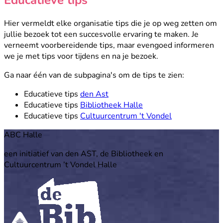
Hier vermeldt elke organisatie tips die je op weg zetten om
jullie bezoek tot een succesvolle ervaring te maken. Je
verneemt voorbereidende tips, maar evengoed informeren
we je met tips voor tijdens en na je bezoek.
Ga naar één van de subpagina's om de tips te zien:
Educatieve tips
den Ast
Educatieve tips
Bibliotheek Halle
Educatieve tips
Cultuurcentrum 't Vondel
Footer
ABC Halle
een initiatief van den AST, de Bibliotheek en
Cultuurcentrum ’t Vondel Halle