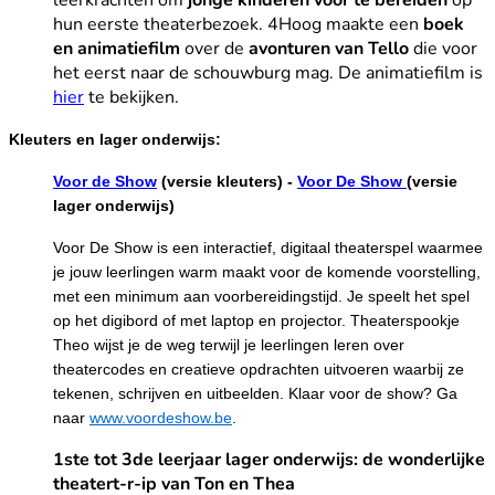
leerkrachten om
jonge kinderen voor te bereiden
op
hun eerste theaterbezoek. 4Hoog maakte een
boek
en animatiefilm
over de
avonturen van Tello
die voor
het eerst naar de schouwburg mag. De animatiefilm is
hier
te bekijken.
Kleuters en lager onderwijs:
Voor de Show
(versie kleuters) -
Voor De Show
(versie
lager onderwijs)
Voor De Show is een interactief, digitaal theaterspel waarmee
je jouw leerlingen warm maakt voor de komende voorstelling,
met een minimum aan voorbereidingstijd. Je speelt het spel
op het digibord of met laptop en projector. Theaterspookje
Theo wijst je de weg terwijl je leerlingen leren over
theatercodes en creatieve opdrachten uitvoeren waarbij ze
tekenen, schrijven en uitbeelden. Klaar voor de show? Ga
naar
www.voordeshow.be
.
1ste tot 3de leerjaar lager onderwijs: de wonderlijke
theatert-r-ip van Ton en Thea