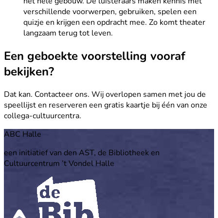
het hele gebouw. De luisteraars maken kennis met
verschillende voorwerpen, gebruiken, spelen een
quizje en krijgen een opdracht mee. Zo komt theater
langzaam terug tot leven.
Een geboekte voorstelling vooraf
bekijken?
Dat kan. Contacteer ons. Wij overlopen samen met jou de
speellijst en reserveren een gratis kaartje bij één van onze
collega-cultuurcentra.
Footer
ABC Halle
een initiatief van den AST, de Bibliotheek en
Cultuurcentrum ’t Vondel Halle