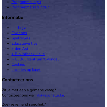
Programma lager
Programma secundair
Informatie
Inschrijven
Over ons
Spelregels
Educatieve tips
> den Ast
> Bibliotheek Halle
> Cultuurcentrum 't Vondel
Cookies
Locaties op kaart
Contacteer ons
Zit je met een algemene vraag?
Contacteer ons via
info@abchalle.be
.
Zoek je iemand specifiek?