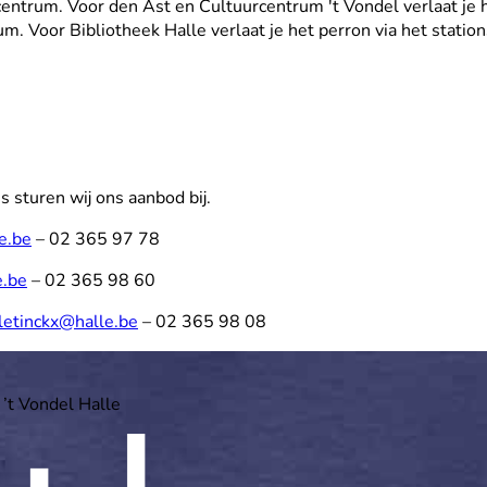
dscentrum. Voor den Ast en Cultuurcentrum 't Vondel verlaat je
m. Voor Bibliotheek Halle verlaat je het perron via het stati
es sturen wij ons aanbod bij.
e.be
– 02 365 97 78
e.be
– 02 365 98 60
letinckx@halle.be
– 02 365 98 08
 ’t Vondel Halle