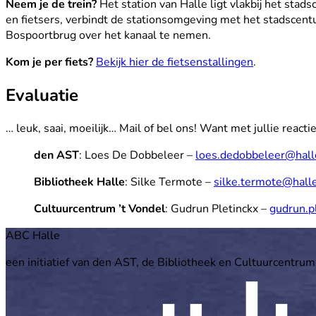
Neem je de trein?
Het station van Halle ligt vlakbij het sta
en fietsers, verbindt de stationsomgeving met het stadscentu
Bospoortbrug over het kanaal te nemen.
Kom je per fiets?
Bekijk hier de fietsenstallingen
.
Evaluatie
… leuk, saai, moeilijk… Mail of bel ons! Want met jullie reacti
den AST
: Loes De Dobbeleer –
loes.dedobbeleer@hall
Bibliotheek Halle
: Silke Termote –
silke.termote@hall
Cultuurcentrum ’t Vondel
: Gudrun Pletinckx –
gudrun.p
Footer
ABC Halle
een initiatief van den AST, de Bibliotheek en Cultuurcentrum