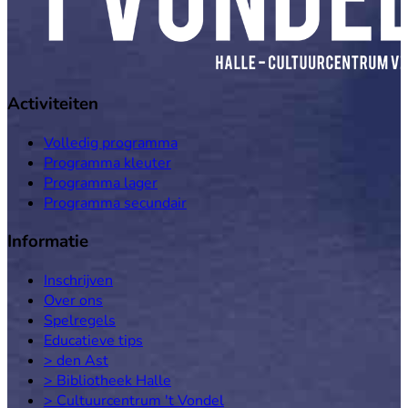
Activiteiten
Volledig programma
Programma kleuter
Programma lager
Programma secundair
Informatie
Inschrijven
Over ons
Spelregels
Educatieve tips
> den Ast
> Bibliotheek Halle
> Cultuurcentrum 't Vondel