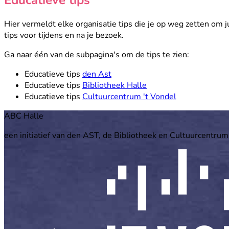
Hier vermeldt elke organisatie tips die je op weg zetten om
tips voor tijdens en na je bezoek.
Ga naar één van de subpagina's om de tips te zien:
Educatieve tips
den Ast
Educatieve tips
Bibliotheek Halle
Educatieve tips
Cultuurcentrum 't Vondel
Footer
ABC Halle
een initiatief van den AST, de Bibliotheek en Cultuurcentrum