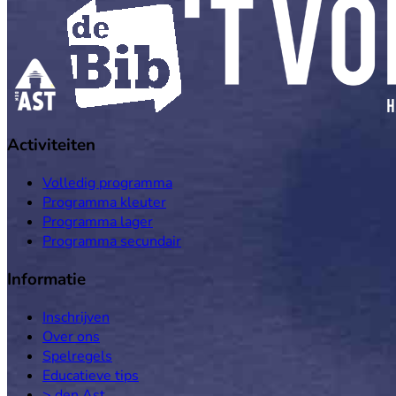
Activiteiten
Volledig programma
Programma kleuter
Programma lager
Programma secundair
Informatie
Inschrijven
Over ons
Spelregels
Educatieve tips
> den Ast