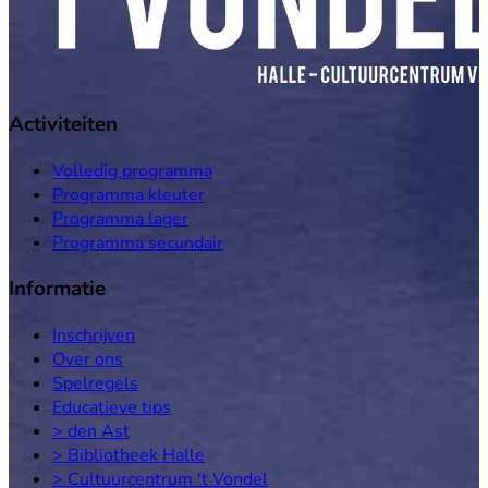
Activiteiten
Volledig programma
Programma kleuter
Programma lager
Programma secundair
Informatie
Inschrijven
Over ons
Spelregels
Educatieve tips
> den Ast
> Bibliotheek Halle
> Cultuurcentrum 't Vondel