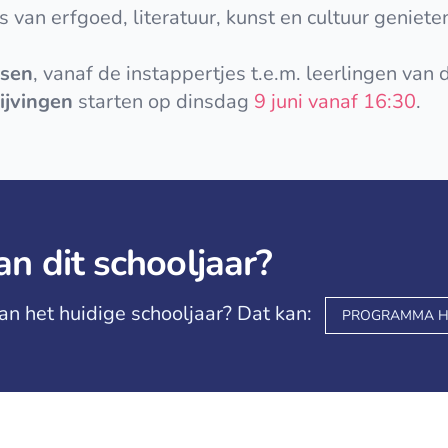
s van erfgoed, literatuur, kunst en cultuur genie
ssen
, vanaf de instappertjes t.e.m. leerlingen van
ijvingen
starten op dinsdag
9 juni vanaf 16:30
.
an dit schooljaar?
 van het huidige schooljaar? Dat kan:
PROGRAMMA H