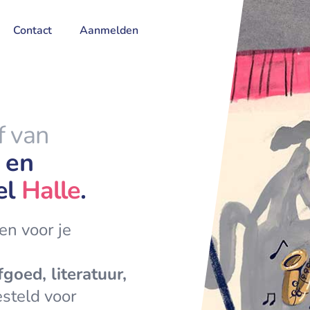
Contact
Aanmelden
ef van
k en
el
Halle
.
en voor je
fgoed, literatuur,
steld voor