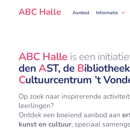
ABC Halle
ABC Halle
Aanbod
Informatie
ABC Halle
is een initiati
den
A
ST, de
B
ibliothee
C
ultuurcentrum ’t Vond
Op zoek naar inspirerende activiteit
leerlingen?
Ontdek een boeiend aanbod aan
er
kunst en cultuur
, speciaal samenge