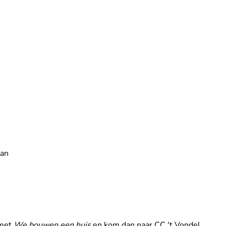
aan
 met
We bouwen een huis
en kom dan naar CC 't Vondel.