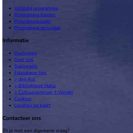
Volledig programma
Programma kleuter
Programma lager
Programma secundair
Informatie
Inschrijven
Over ons
Spelregels
Educatieve tips
> den Ast
> Bibliotheek Halle
> Cultuurcentrum 't Vondel
Cookies
Locaties op kaart
Contacteer ons
Zit je met een algemene vraag?