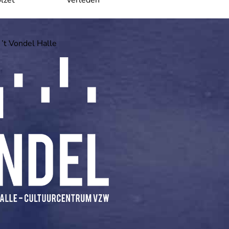
lzet
verleden
 ’t Vondel Halle