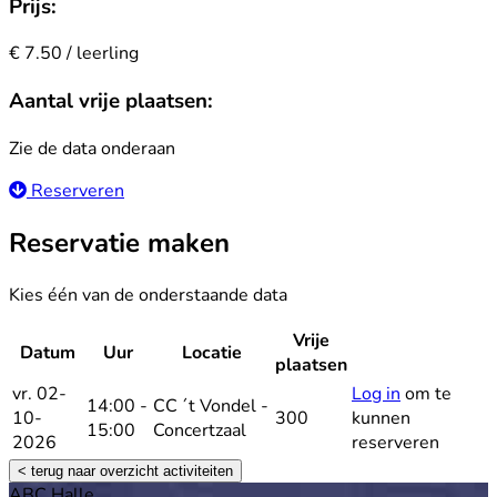
Prijs:
€ 7.50 / leerling
Aantal vrije plaatsen:
Zie de data onderaan
Reserveren
Reservatie maken
Kies één van de onderstaande data
Vrije
Datum
Uur
Locatie
Reservee
plaatsen
vr. 02-
Log in
om te
14:00 -
CC ´t Vondel -
10-
300
kunnen
15:00
Concertzaal
2026
reserveren
< terug naar overzicht activiteiten
ABC Halle