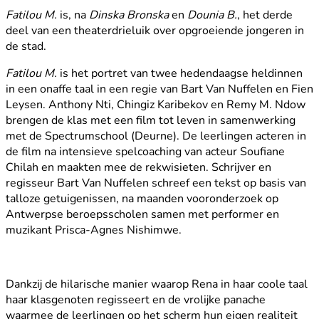
Fatilou M.
is, na
Dinska Bronska
en
Dounia B.
, het derde
deel van een theaterdrieluik over opgroeiende jongeren in
de stad.
Fatilou M.
is het portret van twee hedendaagse heldinnen
in een onaffe taal in een regie van Bart Van Nuffelen en Fien
Leysen. Anthony Nti, Chingiz Karibekov en Remy M. Ndow
brengen de klas met een film tot leven in samenwerking
met de Spectrumschool (Deurne). De leerlingen acteren in
de film na intensieve spelcoaching van acteur Soufiane
Chilah en maakten mee de rekwisieten. Schrijver en
regisseur Bart Van Nuffelen schreef een tekst op basis van
talloze getuigenissen, na maanden vooronderzoek op
Antwerpse beroepsscholen samen met performer en
muzikant Prisca-Agnes Nishimwe.
Dankzij de hilarische manier waarop Rena in haar coole taal
haar klasgenoten regisseert en de vrolijke panache
waarmee de leerlingen op het scherm hun eigen realiteit