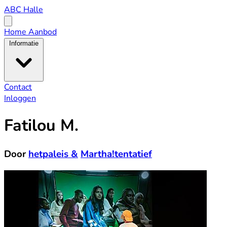
ABC
ABC Halle
Halle
Open
menu
Home
Aanbod
Informatie
Contact
Inloggen
Fatilou M.
Door
hetpaleis &
Martha!tentatief