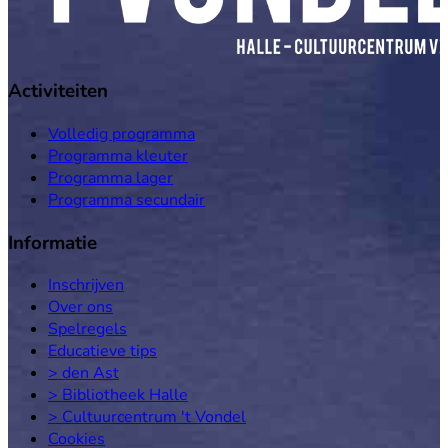
Activiteiten
Volledig programma
Programma kleuter
Programma lager
Programma secundair
Informatie
Inschrijven
Over ons
Spelregels
Educatieve tips
> den Ast
> Bibliotheek Halle
> Cultuurcentrum 't Vondel
Cookies