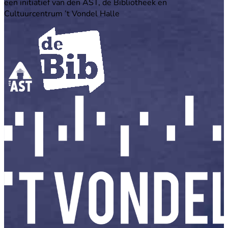
een initiatief van den AST, de Bibliotheek en
Cultuurcentrum ’t Vondel Halle