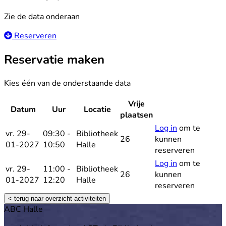
Zie de data onderaan
Reserveren
Reservatie maken
Kies één van de onderstaande data
Vrije
Datum
Uur
Locatie
Reserveer
plaatsen
Log in
om te
vr. 29-
09:30 -
Bibliotheek
26
kunnen
01-2027
10:50
Halle
reserveren
Log in
om te
vr. 29-
11:00 -
Bibliotheek
26
kunnen
01-2027
12:20
Halle
reserveren
< terug naar overzicht activiteiten
Footer
ABC Halle