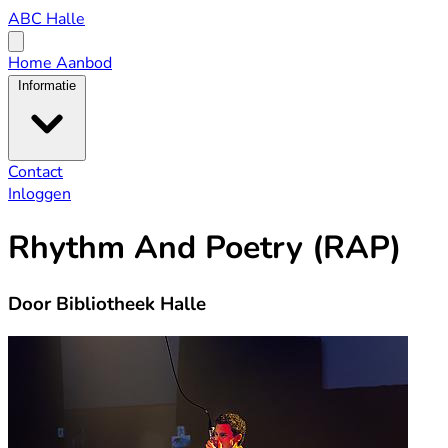
ABC
ABC Halle
Halle
Open
menu
Home
Aanbod
Informatie
Contact
Inloggen
Rhythm And Poetry (RAP)
Door Bibliotheek Halle