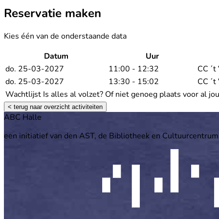
Reservatie maken
Kies één van de onderstaande data
Datum
Uur
do. 25-03-2027
11:00 - 12:32
CC ´t
do. 25-03-2027
13:30 - 15:02
CC ´t
Wachtlijst
Is alles al volzet? Of niet genoeg plaats voor al j
< terug naar overzicht activiteiten
Footer
ABC Halle
een initiatief van den AST, de Bibliotheek en Cultuurcentrum