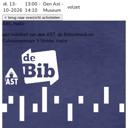
di. 13-
13:00 -
Den Ast -
volzet
10-2026
14:10
Museum
< terug naar overzicht activiteiten
Footer
ABC Halle
een initiatief van den AST, de Bibliotheek en
Cultuurcentrum ’t Vondel Halle