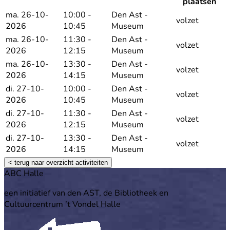
R
plaatsen
ma. 26-10-
10:00 -
Den Ast -
volzet
2026
10:45
Museum
ma. 26-10-
11:30 -
Den Ast -
volzet
2026
12:15
Museum
ma. 26-10-
13:30 -
Den Ast -
volzet
2026
14:15
Museum
di. 27-10-
10:00 -
Den Ast -
volzet
2026
10:45
Museum
di. 27-10-
11:30 -
Den Ast -
volzet
2026
12:15
Museum
di. 27-10-
13:30 -
Den Ast -
volzet
2026
14:15
Museum
< terug naar overzicht activiteiten
Footer
ABC Halle
een initiatief van den AST, de Bibliotheek en
Cultuurcentrum ’t Vondel Halle