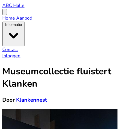
ABC
ABC Halle
Halle
Open
menu
Home
Aanbod
Informatie
Contact
Inloggen
Museumcollectie fluistert
Klanken
Door
Klankennest