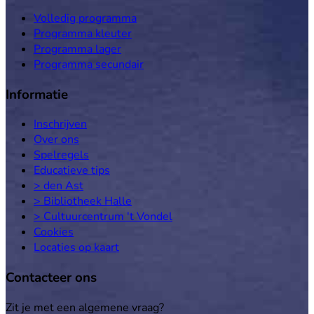
Volledig programma
Programma kleuter
Programma lager
Programma secundair
Informatie
Inschrijven
Over ons
Spelregels
Educatieve tips
> den Ast
> Bibliotheek Halle
> Cultuurcentrum 't Vondel
Cookies
Locaties op kaart
Contacteer ons
Zit je met een algemene vraag?