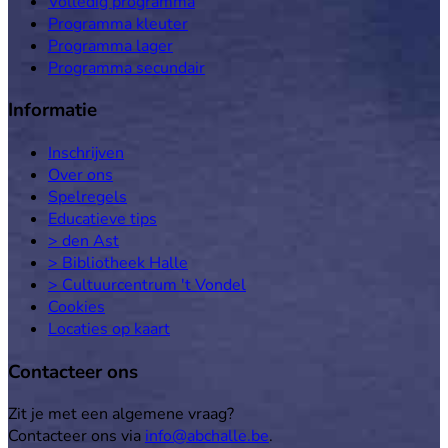
Volledig programma
Programma kleuter
Programma lager
Programma secundair
Informatie
Inschrijven
Over ons
Spelregels
Educatieve tips
> den Ast
> Bibliotheek Halle
> Cultuurcentrum 't Vondel
Cookies
Locaties op kaart
Contacteer ons
Zit je met een algemene vraag?
Contacteer ons via
info@abchalle.be
.