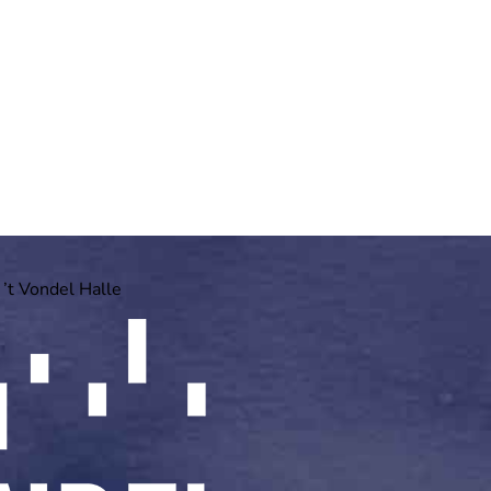
 ’t Vondel Halle