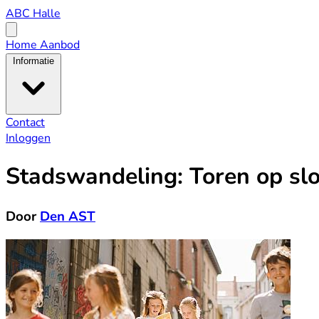
ABC
ABC Halle
Halle
Open
menu
Home
Aanbod
Informatie
Contact
Inloggen
Stadswandeling: Toren op slo
Door
Den AST