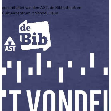
een initiatief van den AST, de Bibliotheek en
Cultuurcentrum ’t Vondel Halle