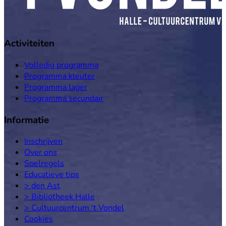
Activiteiten
Volledig programma
Programma kleuter
Programma lager
Programma secundair
Informatie
Inschrijven
Over ons
Spelregels
Educatieve tips
> den Ast
> Bibliotheek Halle
> Cultuurcentrum 't Vondel
Cookies