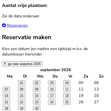
Aantal vrije plaatsen:
Zie de data onderaan
Reserveren
Reservatie maken
Kies een datum (en nadien een tijdstip) m.b.v. de
datumkiezer hieronder
ga naar augustus 2026
september 2026
Ma
Di
Wo
Do
Vr
Za
Zo
05
06
01
02
03
04
12
13
07
08
09
10
11
19
20
14
15
16
17
18
26
27
21
22
23
24
25
28
29
30