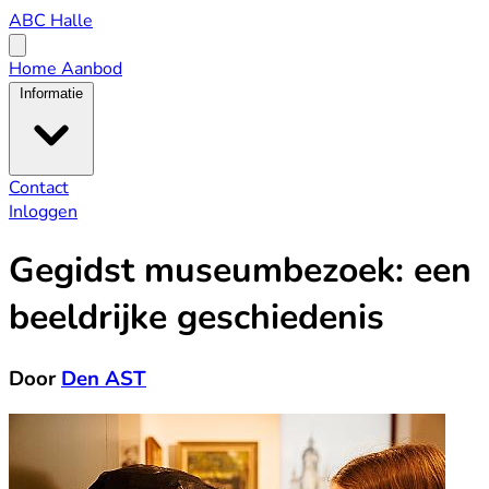
ABC
ABC Halle
Halle
Open
menu
Home
Aanbod
Informatie
Contact
Inloggen
Gegidst museumbezoek: een
beeldrijke geschiedenis
Door
Den AST