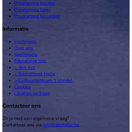
Programma kleuter
Programma lager
Programma secundair
Informatie
Inschrijven
Over ons
Spelregels
Educatieve tips
> den Ast
> Bibliotheek Halle
> Cultuurcentrum 't Vondel
Cookies
Locaties op kaart
Contacteer ons
Zit je met een algemene vraag?
Contacteer ons via
info@abchalle.be
.