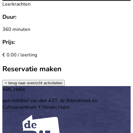
Leerkrachten
Duur:
360 minuten
Prijs:
€ 0.00 / leerling
Reservatie maken
< terug naar overzicht activiteiten
Footer
ABC Halle
een initiatief van den AST, de Bibliotheek en
Cultuurcentrum ’t Vondel Halle