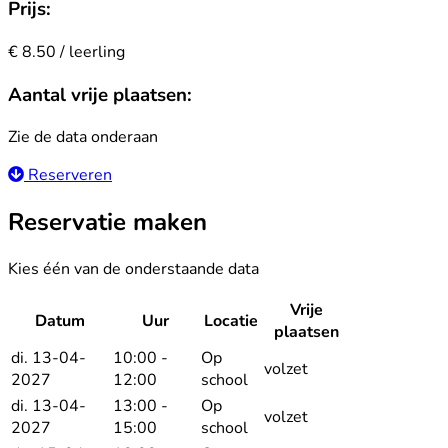
Prijs:
€ 8.50 / leerling
Aantal vrije plaatsen:
Zie de data onderaan
Reserveren
Reservatie maken
Kies één van de onderstaande data
Vrije
Datum
Uur
Locatie
Reserv
plaatsen
di. 13-04-
10:00 -
Op
volzet
2027
12:00
school
di. 13-04-
13:00 -
Op
volzet
2027
15:00
school