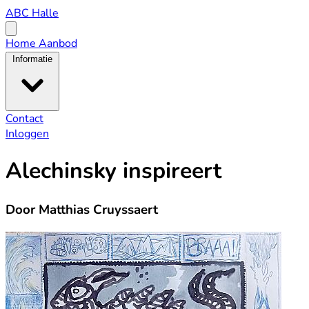
ABC
ABC Halle
Halle
Open
menu
Home
Aanbod
Informatie
Contact
Inloggen
Alechinsky inspireert
Door Matthias Cruyssaert