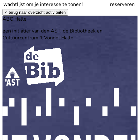
wachtlijst om je interesse te tonen!
reserveren
< terug naar overzicht activiteiten
Footer
ABC Halle
een initiatief van den AST, de Bibliotheek en
Cultuurcentrum ’t Vondel Halle