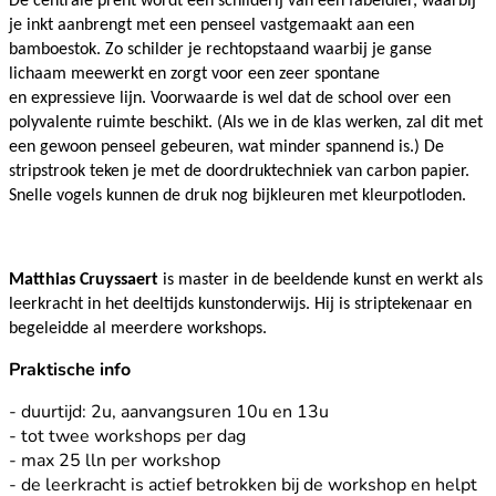
De centrale prent wordt een schilderij van een fabeldier, waarbij
je inkt aanbrengt met
een penseel vastgemaakt aan een
bamboestok. Zo schilder je rechtopstaand
waarbij je ganse
lichaam meewerkt en zorgt voor een zeer spontane
en
expressieve lijn. Voorwaarde is wel dat de school over een
polyvalente ruimte beschikt. (
Als we in de klas werken, zal dit met
een gewoon penseel gebeuren,
wat minder spannend is.)
De
stripstrook teken je met de doordruktechniek van carbon papier.
Snelle
vogels kunnen de druk nog bijkleuren met
kleurpotloden.
Matthias Cruyssaert
is master in de beeldende kunst en werkt als
leerkracht in het deeltijds kunstonderwijs. Hij is striptekenaar en
begeleidde al meerdere workshops.
Praktische info
- duurtijd: 2u, aanvangsuren 10u en 13u
- tot twee workshops per dag
- max 25 lln per workshop
- de leerkracht is actief betrokken bij de workshop en helpt