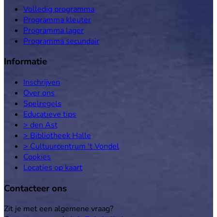
Volledig programma
Programma kleuter
Programma lager
Programma secundair
Informatie
Inschrijven
Over ons
Spelregels
Educatieve tips
> den Ast
> Bibliotheek Halle
> Cultuurcentrum 't Vondel
Cookies
Locaties op kaart
Contacteer ons
Zit je met een algemene vraag?