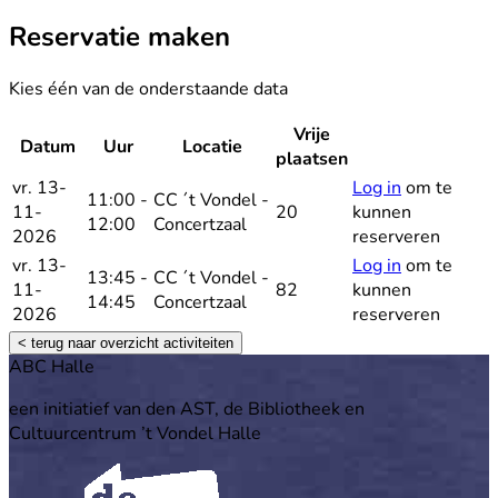
Reservatie maken
Kies één van de onderstaande data
Vrije
Datum
Uur
Locatie
Reservee
plaatsen
vr. 13-
Log in
om te
11:00 -
CC ´t Vondel -
11-
20
kunnen
12:00
Concertzaal
2026
reserveren
vr. 13-
Log in
om te
13:45 -
CC ´t Vondel -
11-
82
kunnen
14:45
Concertzaal
2026
reserveren
< terug naar overzicht activiteiten
Footer
ABC Halle
een initiatief van den AST, de Bibliotheek en
Cultuurcentrum ’t Vondel Halle