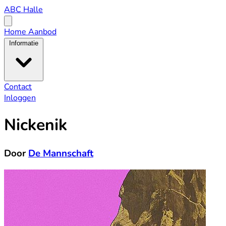
ABC
ABC Halle
Halle
Open
menu
Home
Aanbod
Informatie
Contact
Inloggen
Nickenik
Door
De Mannschaft