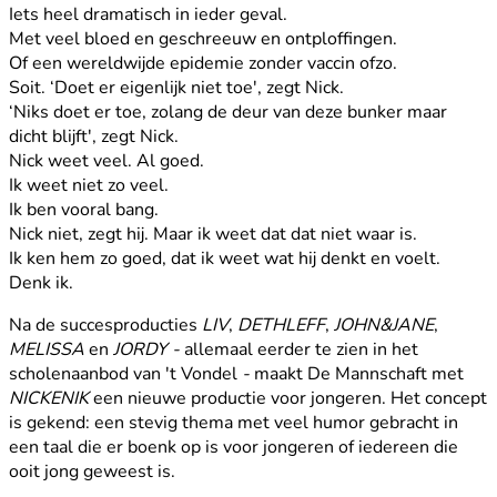
Iets heel dramatisch in ieder geval.
Met veel bloed en geschreeuw en ontploffingen.
Of een wereldwijde epidemie zonder vaccin ofzo.
Soit. ‘Doet er eigenlijk niet toe', zegt Nick.
‘Niks doet er toe, zolang de deur van deze bunker maar
dicht blijft', zegt Nick.
Nick weet veel. Al goed.
Ik weet niet zo veel.
Ik ben vooral bang.
Nick niet, zegt hij. Maar ik weet dat dat niet waar is.
Ik ken hem zo goed, dat ik weet wat hij denkt en voelt.
Denk ik.
Na de succesproducties
LIV
,
DETHLEFF
,
JOHN&JANE
,
MELISSA
en
JORDY -
allemaal eerder te zien in het
scholenaanbod van 't Vondel
-
maakt De Mannschaft met
NICKENIK
een nieuwe productie voor jongeren. Het concept
is gekend: een stevig thema met veel humor gebracht in
een taal die er boenk op is voor jongeren of iedereen die
ooit jong geweest is.