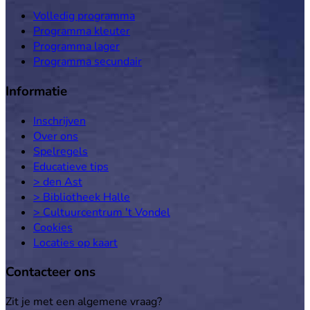
Volledig programma
Programma kleuter
Programma lager
Programma secundair
Informatie
Inschrijven
Over ons
Spelregels
Educatieve tips
> den Ast
> Bibliotheek Halle
> Cultuurcentrum 't Vondel
Cookies
Locaties op kaart
Contacteer ons
Zit je met een algemene vraag?