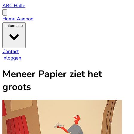
ABC
ABC Halle
Halle
Open
menu
Home
Aanbod
Informatie
Contact
Inloggen
Meneer Papier ziet het
groots