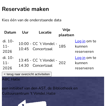
Reservatie maken
Kies één van de onderstaande data
Vrije
Datum
Uur
Locatie
Reservee
plaatsen
di. 10-
Log in
om te
10:00 -
CC ´t Vondel -
11-
185
kunnen
10:45
Concertzaal
2026
reserveren
di. 10-
Log in
om te
13:45 -
CC ´t Vondel -
11-
202
kunnen
14:30
Concertzaal
2026
reserveren
< terug naar overzicht activiteiten
Footer
ABC Halle
een initiatief van den AST, de Bibliotheek en
Cultuurcentrum ’t Vondel Halle