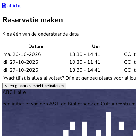
affiche
Reservatie maken
Kies één van de onderstaande data
Datum
Uur
ma. 26-10-2026
13:30 - 14:41
CC ´t
di. 27-10-2026
10:30 - 11:41
CC ´t
di. 27-10-2026
13:30 - 14:41
CC ´t
Wachtlijst
Is alles al volzet? Of niet genoeg plaats voor al j
< terug naar overzicht activiteiten
Footer
ABC Halle
een initiatief van den AST, de Bibliotheek en Cultuurcentrum