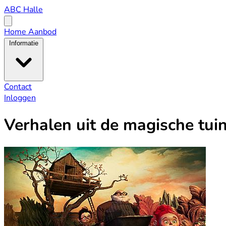
ABC
ABC Halle
Halle
Open
menu
Home
Aanbod
Informatie
Contact
Inloggen
Verhalen uit de magische tui