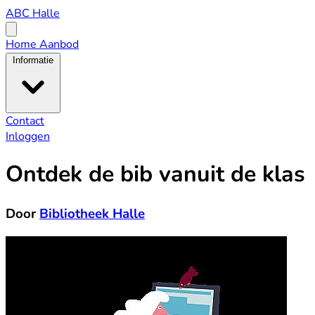
ABC
ABC Halle
Halle
Open
menu
Home
Aanbod
Informatie
Contact
Inloggen
Ontdek de bib vanuit de klas
Door
Bibliotheek Halle