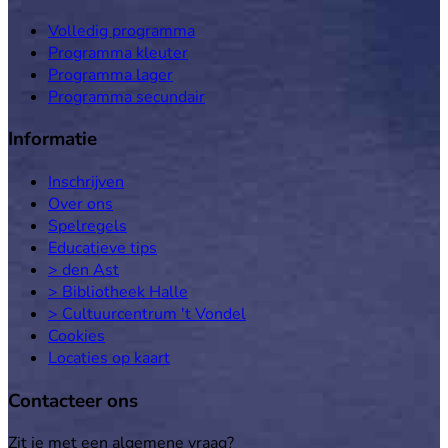
Volledig programma
Programma kleuter
Programma lager
Programma secundair
Informatie
Inschrijven
Over ons
Spelregels
Educatieve tips
> den Ast
> Bibliotheek Halle
> Cultuurcentrum 't Vondel
Cookies
Locaties op kaart
Contacteer ons
Zit je met een algemene vraag?