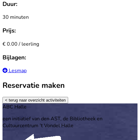
Duur:
30 minuten
Prijs:
€ 0.00 / leerling
Bijlagen:
Lesmap
Reservatie maken
< terug naar overzicht activiteiten
Footer
ABC Halle
een initiatief van den AST, de Bibliotheek en
Cultuurcentrum ’t Vondel Halle