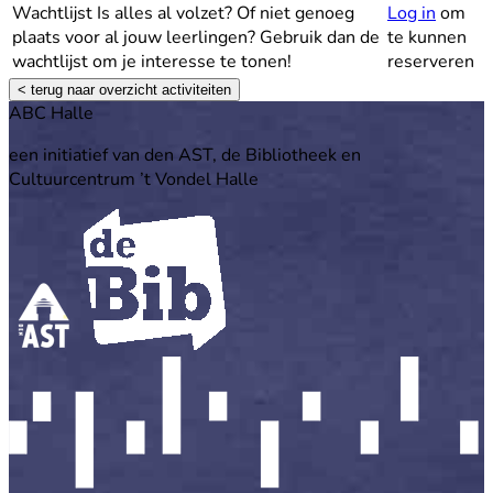
Wachtlijst
Is alles al volzet? Of niet genoeg
Log in
om
plaats voor al jouw leerlingen? Gebruik dan de
te kunnen
wachtlijst om je interesse te tonen!
reserveren
< terug naar overzicht activiteiten
Footer
ABC Halle
een initiatief van den AST, de Bibliotheek en
Cultuurcentrum ’t Vondel Halle