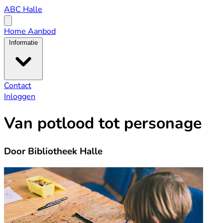
ABC
ABC Halle
Halle
Open
menu
Home
Aanbod
Informatie
Contact
Inloggen
Van potlood tot personage
Door Bibliotheek Halle