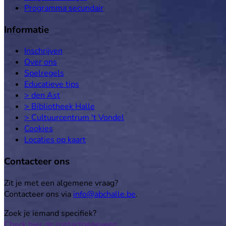
Programma secundair
Informatie
Inschrijven
Over ons
Spelregels
Educatieve tips
> den Ast
> Bibliotheek Halle
> Cultuurcentrum 't Vondel
Cookies
Locaties op kaart
Contacteer ons
Zit je met een algemene vraag?
Contacteer ons via
info@abchalle.be
.
Zoek je iemand specifiek?
Check hier de contactgegevens
.