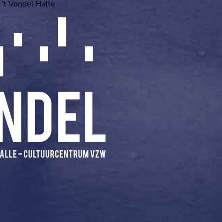
 ’t Vondel Halle