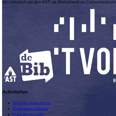
een initiatief van den AST, de Bibliotheek en Cultuurcentrum
Activiteiten
Volledig programma
Programma kleuter
Programma lager