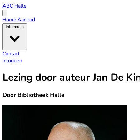
ABC
ABC Halle
Halle
Open
menu
Home
Aanbod
Informatie
Contact
Inloggen
Lezing door auteur Jan De Ki
Door Bibliotheek Halle