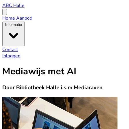
ABC
ABC Halle
Halle
Open
menu
Home
Aanbod
Informatie
Contact
Inloggen
Mediawijs met AI
Door Bibliotheek Halle i.s.m Mediaraven