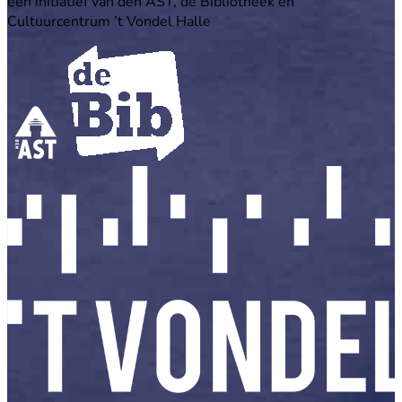
een initiatief van den AST, de Bibliotheek en
Cultuurcentrum ’t Vondel Halle