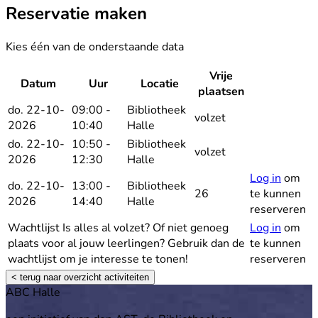
Reservatie maken
Kies één van de onderstaande data
Vrije
Datum
Uur
Locatie
Reserv
plaatsen
do. 22-10-
09:00 -
Bibliotheek
volzet
2026
10:40
Halle
do. 22-10-
10:50 -
Bibliotheek
volzet
2026
12:30
Halle
Log in
om
do. 22-10-
13:00 -
Bibliotheek
26
te kunnen
2026
14:40
Halle
reserveren
Wachtlijst
Is alles al volzet? Of niet genoeg
Log in
om
plaats voor al jouw leerlingen? Gebruik dan de
te kunnen
wachtlijst om je interesse te tonen!
reserveren
< terug naar overzicht activiteiten
Footer
ABC Halle