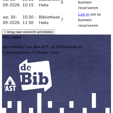
5
kunnen
09-2026
10:15
Halle
reserveren
Log in
om te
wo. 30-
10:30 -
Bibliotheek
7
kunnen
09-2026
11:30
Halle
reserveren
< terug naar overzicht activiteiten
Footer
ABC Halle
een initiatief van den AST, de Bibliotheek en
Cultuurcentrum ’t Vondel Halle