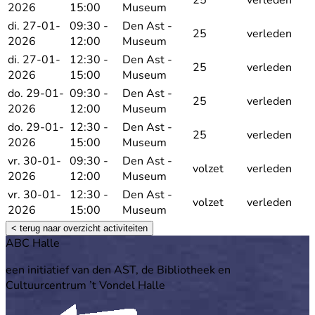
2026
15:00
Museum
di. 27-01-
09:30 -
Den Ast -
25
verleden
2026
12:00
Museum
di. 27-01-
12:30 -
Den Ast -
25
verleden
2026
15:00
Museum
do. 29-01-
09:30 -
Den Ast -
25
verleden
2026
12:00
Museum
do. 29-01-
12:30 -
Den Ast -
25
verleden
2026
15:00
Museum
vr. 30-01-
09:30 -
Den Ast -
volzet
verleden
2026
12:00
Museum
vr. 30-01-
12:30 -
Den Ast -
volzet
verleden
2026
15:00
Museum
< terug naar overzicht activiteiten
Footer
ABC Halle
een initiatief van den AST, de Bibliotheek en
Cultuurcentrum ’t Vondel Halle