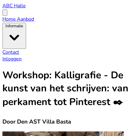
ABC
ABC Halle
Halle
Open
menu
Home
Aanbod
Informatie
Contact
Inloggen
Workshop: Kalligrafie - De
kunst van het schrijven: van
perkament tot Pinterest ✒️
Door Den AST Villa Basta