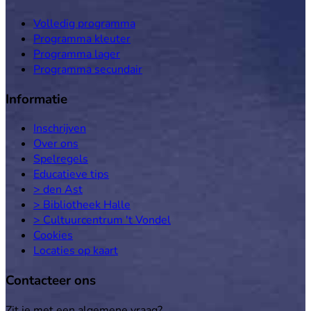
Volledig programma
Programma kleuter
Programma lager
Programma secundair
Informatie
Inschrijven
Over ons
Spelregels
Educatieve tips
> den Ast
> Bibliotheek Halle
> Cultuurcentrum 't Vondel
Cookies
Locaties op kaart
Contacteer ons
Zit je met een algemene vraag?