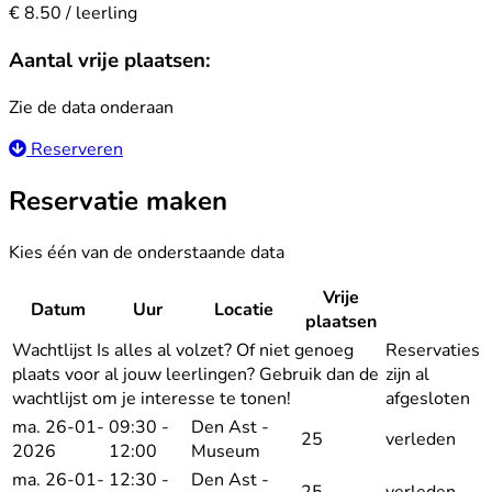
€ 8.50 / leerling
Aantal vrije plaatsen:
Zie de data onderaan
Reserveren
Reservatie maken
Kies één van de onderstaande data
Vrije
Datum
Uur
Locatie
Reserv
plaatsen
Wachtlijst
Is alles al volzet? Of niet genoeg
Reservaties
plaats voor al jouw leerlingen? Gebruik dan de
zijn al
wachtlijst om je interesse te tonen!
afgesloten
ma. 26-01-
09:30 -
Den Ast -
25
verleden
2026
12:00
Museum
ma. 26-01-
12:30 -
Den Ast -
25
verleden