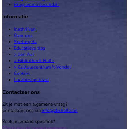
Programma secundair
Informatie
Inschrijven
Over ons
Spelregels
Educatieve tips
> den Ast
> Bibliotheek Halle
> Cultuurcentrum 't Vondel
Cookies
Locaties op kaart
Contacteer ons
Zit je met een algemene vraag?
Contacteer ons via
info@abchalle.be
.
Zoek je iemand specifiek?
Check hier de contactgegevens
.