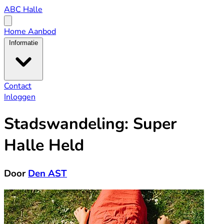
ABC
ABC Halle
Halle
Open
menu
Home
Aanbod
Informatie
Contact
Inloggen
Stadswandeling: Super
Halle Held
Door
Den AST