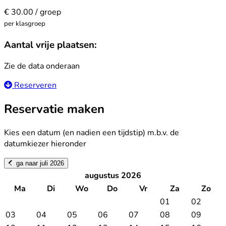
€ 30.00 / groep
per klasgroep
Aantal vrije plaatsen:
Zie de data onderaan
Reserveren
Reservatie maken
Kies een datum (en nadien een tijdstip) m.b.v. de
datumkiezer hieronder
ga naar juli 2026
augustus 2026
Ma
Di
Wo
Do
Vr
Za
Zo
01
02
03
04
05
06
07
08
09