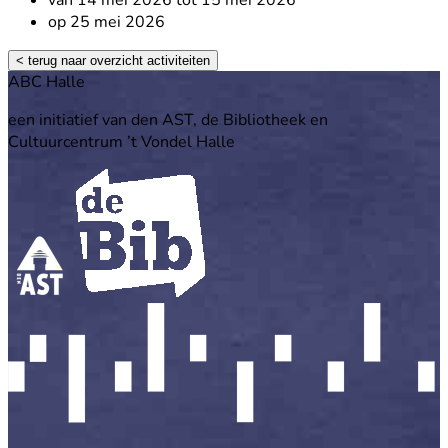
op 25 mei 2026
< terug naar overzicht activiteiten
Footer
ABC Halle
een initiatief van den AST, de Bibliotheek en
Cultuurcentrum ’t Vondel Halle