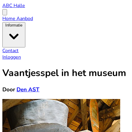
ABC
ABC Halle
Halle
Open
menu
Home
Aanbod
Informatie
Contact
Inloggen
Vaantjesspel in het museum
Door
Den AST