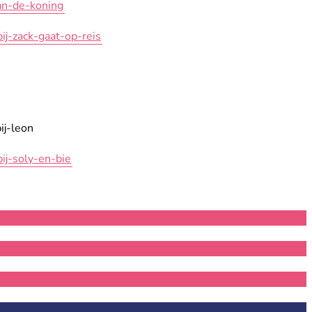
an-de-koning
j-zack-gaat-op-reis
ij-leon
ij-soly-en-bie