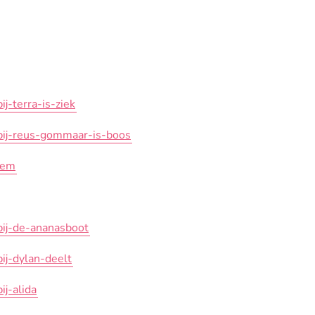
j-terra-is-ziek
bij-reus-gommaar-is-boos
eem
bij-de-ananasboot
ij-dylan-deelt
j-alida