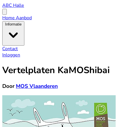
ABC
ABC Halle
Halle
Open
menu
Home
Aanbod
Informatie
Contact
Inloggen
Vertelplaten KaMOShibai
Door
MOS Vlaanderen