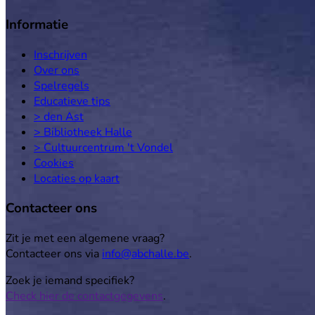
Informatie
Inschrijven
Over ons
Spelregels
Educatieve tips
> den Ast
> Bibliotheek Halle
> Cultuurcentrum 't Vondel
Cookies
Locaties op kaart
Contacteer ons
Zit je met een algemene vraag?
Contacteer ons via
info@abchalle.be
.
Zoek je iemand specifiek?
Check hier de contactgegevens
.