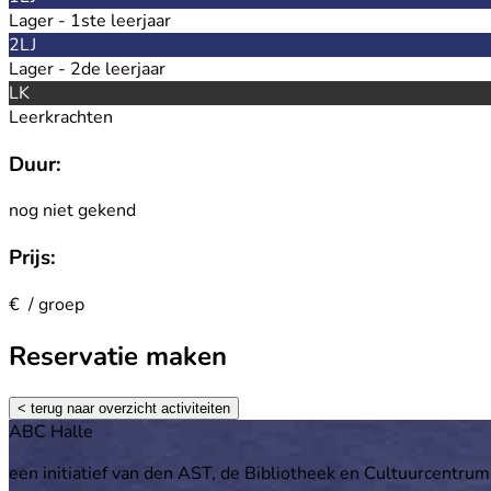
Lager - 1ste leerjaar
2LJ
Lager - 2de leerjaar
LK
Leerkrachten
Duur:
nog niet gekend
Prijs:
€ / groep
Reservatie maken
< terug naar overzicht activiteiten
Footer
ABC Halle
een initiatief van den AST, de Bibliotheek en Cultuurcentrum