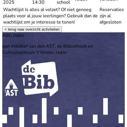
2025
14:30
school
Wachtlijst
Is alles al volzet? Of niet genoeg
Reservaties
plaats voor al jouw leerlingen? Gebruik dan de
zijn al
wachtlijst om je interesse te tonen!
afgesloten
< terug naar overzicht activiteiten
Footer
ABC Halle
een initiatief van den AST, de Bibliotheek en
Cultuurcentrum ’t Vondel Halle