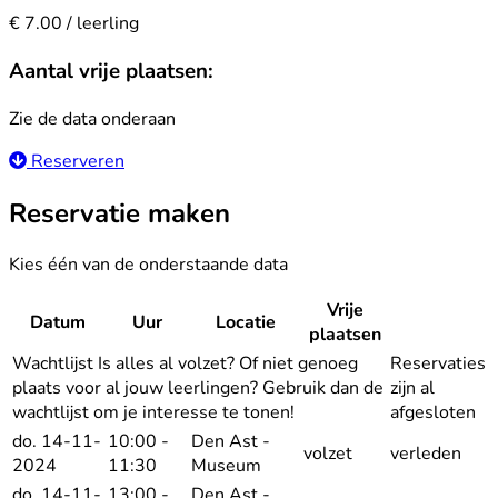
€ 7.00 / leerling
Aantal vrije plaatsen:
Zie de data onderaan
Reserveren
Reservatie maken
Kies één van de onderstaande data
Vrije
Datum
Uur
Locatie
Reserv
plaatsen
Wachtlijst
Is alles al volzet? Of niet genoeg
Reservaties
plaats voor al jouw leerlingen? Gebruik dan de
zijn al
wachtlijst om je interesse te tonen!
afgesloten
do. 14-11-
10:00 -
Den Ast -
volzet
verleden
2024
11:30
Museum
do. 14-11-
13:00 -
Den Ast -