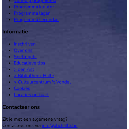
Volledig programma
Programma kleuter
Programma lager
Programma secundair
Informatie
Inschrijven
Over ons
Spelregels
Educatieve tips
> den Ast
> Bibliotheek Halle
> Cultuurcentrum 't Vondel
Cookies
Locaties op kaart
Contacteer ons
Zit je met een algemene vraag?
Contacteer ons via
info@abchalle.be
.