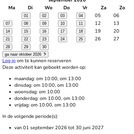
september 2026
Ma
Di
Wo
Do
Vr
Za
Zo
05
06
01
02
03
04
12
13
07
08
09
10
11
19
20
14
15
16
17
18
26
27
21
22
23
24
25
28
29
30
ga naar oktober 2026
Log in
om te kunnen reserveren
Deze activiteit kan geboekt worden op:
maandag:
om 10:00, om 13:00
dinsdag:
om 10:00, om 13:00
woensdag:
om 10:00
donderdag:
om 10:00, om 13:00
vrijdag:
om 10:00, om 13:00
In de volgende periode(s):
van 01 september 2026 tot 30 juni 2027